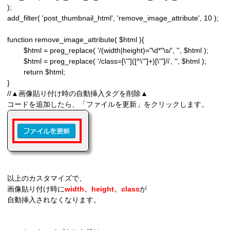
);

add_filter( 'post_thumbnail_html', 'remove_image_attribute', 10 );

function remove_image_attribute( $html ){

	$html = preg_replace( '/(width|height)="\d*"\s/', '', $html );

	$html = preg_replace( '/class=[\'"]([^\'"]+)[\'"]/i', '', $html );

	return $html;

}

//▲画像貼り付け時の自動挿入タグを削除▲
コードを追加したら、「ファイルを更新」をクリックします。
以上のカスタマイズで、
画像貼り付け時に
width、height、class
が
自動挿入されなくなります。