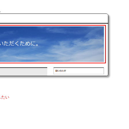
。
したい