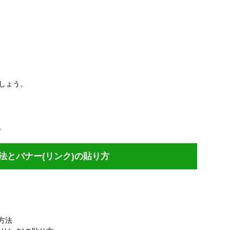
しょう。
。
法とバナー(リンク)の貼り方
方法