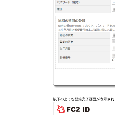
以下のような登録完了画面が表示され