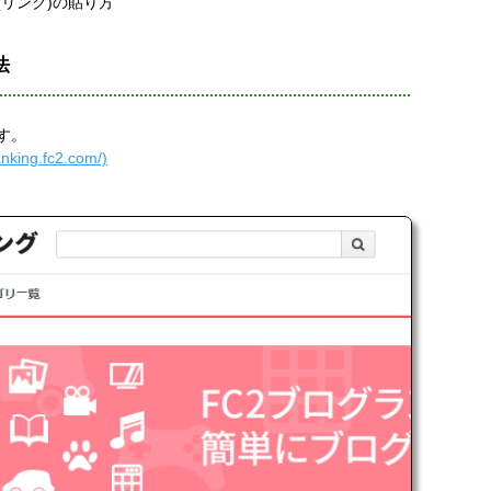
リンク)の貼り方
法
す。
ing.fc2.com/)