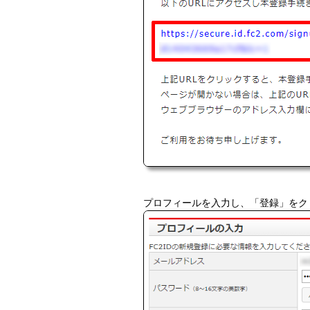
プロフィールを入力し、「登録」をク